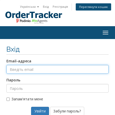
Українська
Вхід
Реєстрація
Переглянути кошик
Togg
navig
Вхід
Email-адреса
Пароль
Запам'ятати мене
Забули пароль?