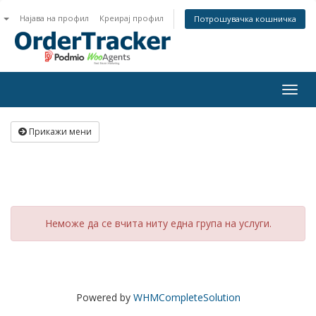
n
Најава на профил
Креирај профил
Потрошувачка кошничка
Togg
navig
Прикажи мени
Неможе да се вчита ниту една група на услуги.
Powered by
WHMCompleteSolution