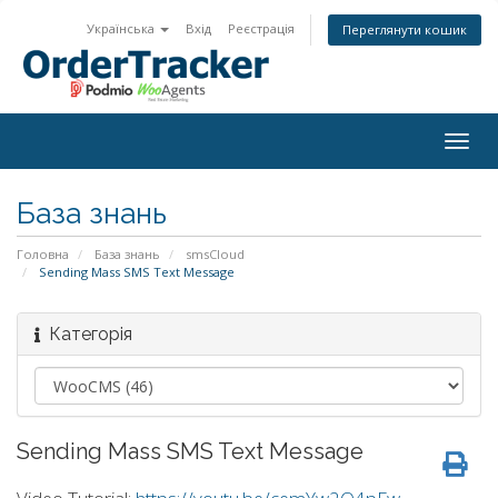
Українська
Вхід
Реєстрація
Переглянути кошик
Togg
navig
База знань
Головна
База знань
smsCloud
Sending Mass SMS Text Message
Категорія
Sending Mass SMS Text Message