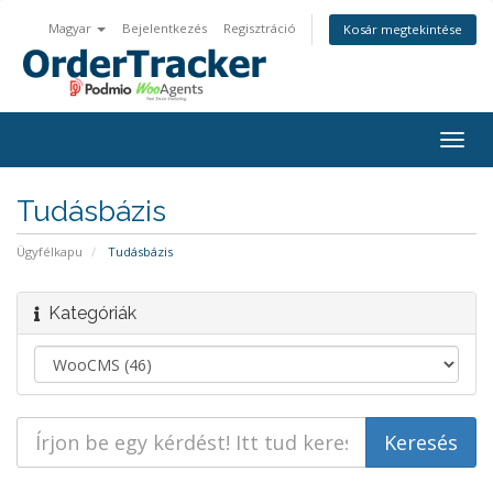
Magyar
Bejelentkezés
Regisztráció
Kosár megtekintése
Togg
navig
Tudásbázis
Ügyfélkapu
Tudásbázis
Kategóriák